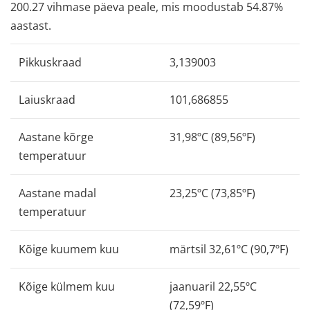
200.27 vihmase päeva peale, mis moodustab 54.87%
aastast.
Pikkuskraad
3,139003
Laiuskraad
101,686855
Aastane kõrge
31,98ºC (89,56ºF)
temperatuur
Aastane madal
23,25ºC (73,85ºF)
temperatuur
Kõige kuumem kuu
märtsil 32,61ºC (90,7ºF)
Kõige külmem kuu
jaanuaril 22,55ºC
(72,59ºF)