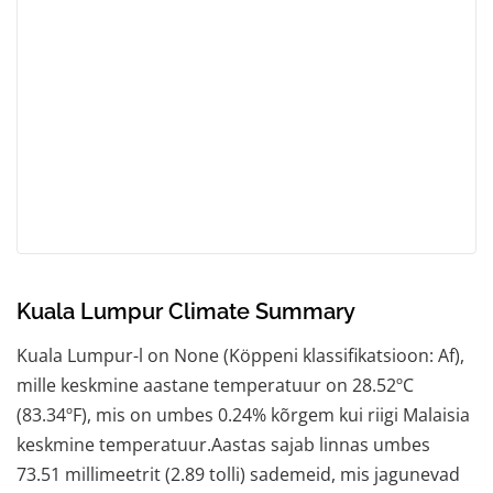
Kuala Lumpur Climate Summary
Kuala Lumpur-l on None (Köppeni klassifikatsioon: Af),
mille keskmine aastane temperatuur on 28.52ºC
(83.34ºF), mis on umbes 0.24% kõrgem kui riigi Malaisia
keskmine temperatuur.Aastas sajab linnas umbes
73.51 millimeetrit (2.89 tolli) sademeid, mis jagunevad