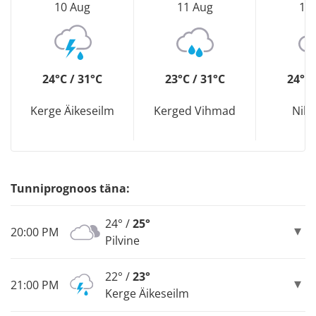
10 Aug
11 Aug
12
24°C / 31°C
23°C / 31°C
24°C 
Kerge Äikeseilm
Kerged Vihmad
Nih
Tunniprognoos täna:
24° /
25°
20:00 PM
Pilvine
22° /
23°
21:00 PM
Kerge Äikeseilm