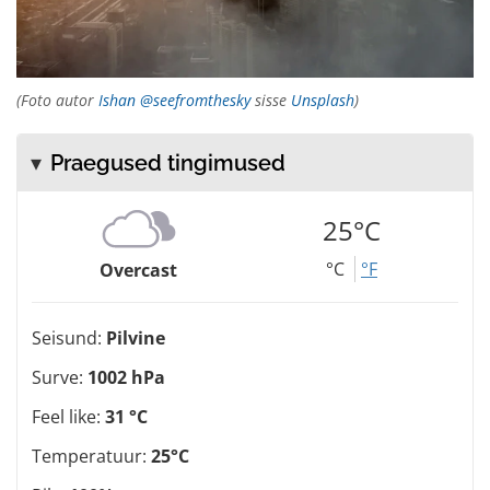
(Foto autor
Ishan @seefromthesky
sisse
Unsplash
)
Praegused tingimused
25°C
°C
°F
Overcast
Seisund:
Pilvine
Surve:
1002 hPa
Feel like:
31 °C
Temperatuur:
25°C