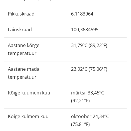
Pikkuskraad
6,1183964
Laiuskraad
100,3684595
Aastane kõrge
31,79ºC (89,22ºF)
temperatuur
Aastane madal
23,92ºC (75,06ºF)
temperatuur
Kõige kuumem kuu
märtsil 33,45ºC
(92,21ºF)
Kõige külmem kuu
oktoober 24,34ºC
(75,81ºF)