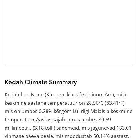
Kedah Climate Summary
Kedah-l on None (Köppeni klassifikatsioon: Am), mille
keskmine aastane temperatuur on 28.56ºC (83.41ºF),
mis on umbes 0.28% kõrgem kui riigi Malaisia keskmine
temperatuur.Aastas sajab linnas umbes 80.69
millimeetrit (3.18 tolli) sademeid, mis jagunevad 183.01
vihmase päeva peale, mis moodustab 50.14% aastast.