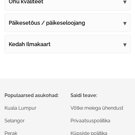
Õhu kvaliteet
Päikesetõus / päikeseloojang
Kedah Ilmakaart
Populaarsed asukohad:
Saidi teave:
Kuala Lumpur
Võtke meiega ühendust
Selangor
Privaatsuspoliitika
Perak
Küpsiste poliitika