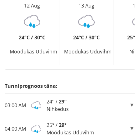
12 Aug
13 Aug
14
24°C / 30°C
24°C / 30°C
25°C 
Mõõdukas Uduvihm
Mõõdukas Uduvihm
Nih
Tunniprognoos täna:
24° /
29°
03:00 AM
Nihkedus
25° /
29°
04:00 AM
Mõõdukas Uduvihm