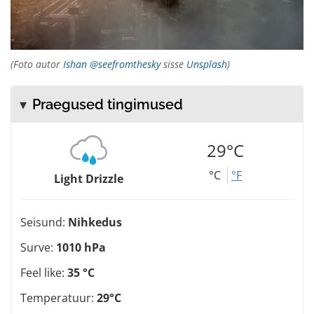
(Foto autor
Ishan @seefromthesky
sisse
Unsplash
)
Praegused tingimused
29°C
°C
°F
Light Drizzle
Seisund:
Nihkedus
Surve:
1010 hPa
Feel like:
35 °C
Temperatuur:
29°C