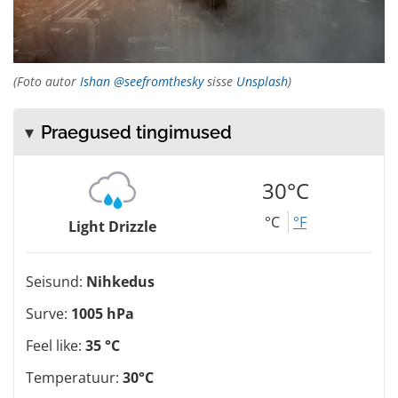
(Foto autor
Ishan @seefromthesky
sisse
Unsplash
)
Praegused tingimused
30°C
°C
°F
Light Drizzle
Seisund:
Nihkedus
Surve:
1005 hPa
Feel like:
35 °C
Temperatuur:
30°C