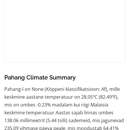
Pahang Climate Summary
Pahang-l on None (Köppeni klassifikatsioon: Af), mille
keskmine aastane temperatuur on 28.05ºC (82.49ºF),
mis on umbes -0.23% madalam kui riigi Malaisia
keskmine temperatuur.Aastas sajab linnas umbes
138.06 millimeetrit (5.44 tolli) sademeid, mis jagunevad
235.09 vihmase päeva peale, mis moodustab 64.41%