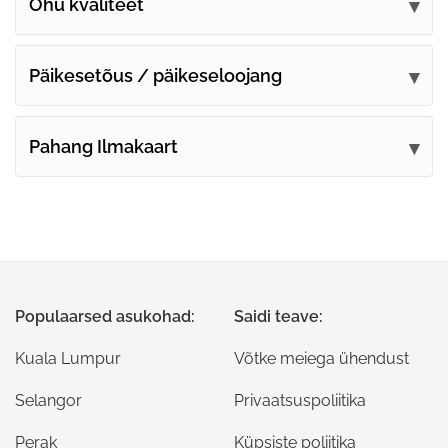
Õhu kvaliteet
Päikesetõus / päikeseloojang
Pahang Ilmakaart
Populaarsed asukohad:
Saidi teave:
Kuala Lumpur
Võtke meiega ühendust
Selangor
Privaatsuspoliitika
Perak
Küpsiste poliitika