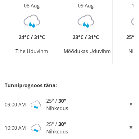
08 Aug
09 Aug
10
24°C / 31°C
23°C / 31°C
25°C 
Tihe Uduvihm
Mõõdukas Uduvihm
Nih
Tunniprognoos täna:
25° /
30°
09:00 AM
Nihkedus
25° /
30°
10:00 AM
Nihkedus