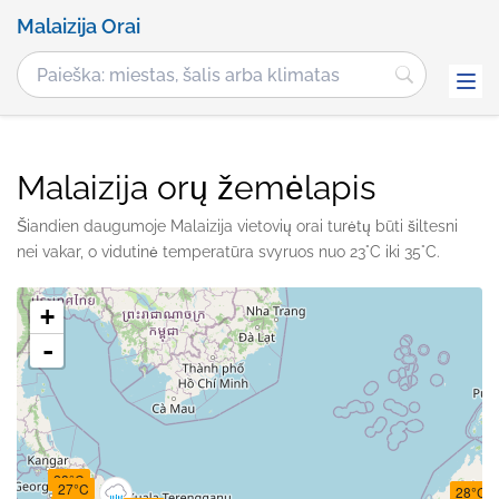
Malaizija Orai
Malaizija orų žemėlapis
Šiandien daugumoje Malaizija vietovių orai turėtų būti šiltesni
nei vakar, o vidutinė temperatūra svyruos nuo 23°C iki 35°C.
+
-
28°C
27°C
28°C