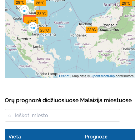
28°C
28°C
29°C
28°C
30°C
30°C
28°C
27°C
28°C
28°C
Leaflet
| Map data ©
OpenStreetMap
contributors
Orų prognozė didžiuosiuose Malaizija miestuose
Vieta
Prognozė