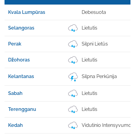
Kvala Lumpūras
Debesuota
Selangoras
Lietutis
Perak
Silpni Lietūs
Džohoras
Lietutis
Kelantanas
Silpna Perkūnija
Sabah
Lietutis
Terengganu
Lietutis
Kedah
Vidutinio Intensyvumo 