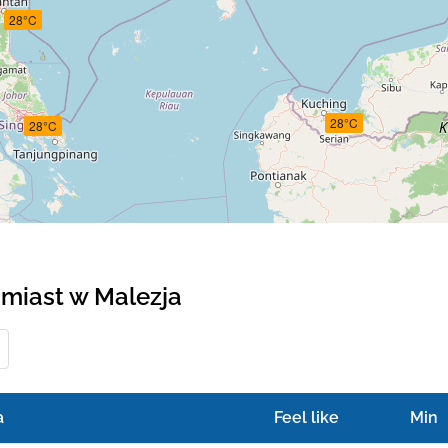
28°C
28°C
28°C
miast w Malezja
a
Feel like
Min