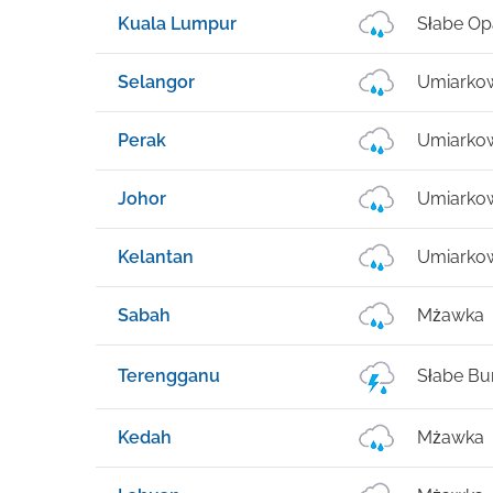
Kuala Lumpur
Słabe Op
Selangor
Umiarko
Perak
Umiarko
Johor
Umiarko
Kelantan
Umiarko
Sabah
Mżawka
Terengganu
Słabe Bu
Kedah
Mżawka