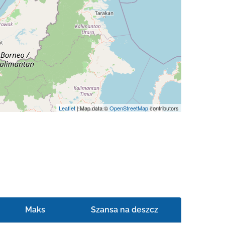
Leaflet
| Map data ©
OpenStreetMap
contributors
Maks
Szansa na deszcz