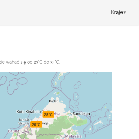
Kraje
▾
zie wahać się od 23°C do 34°C.
28°C
29°C