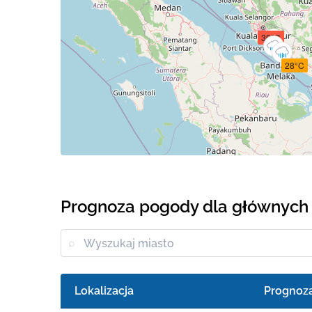
30°C
28°C
Prognoza pogody dla głównych 
Lokalizacja
Prognoz