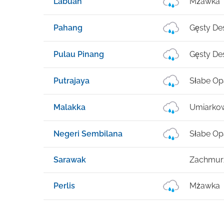
Labuan
Mżawka
Pahang
Gęsty D
Pulau Pinang
Gęsty D
Putrajaya
Słabe Op
Malakka
Umiarko
Negeri Sembilana
Słabe Op
Sarawak
Zachmur
Perlis
Mżawka