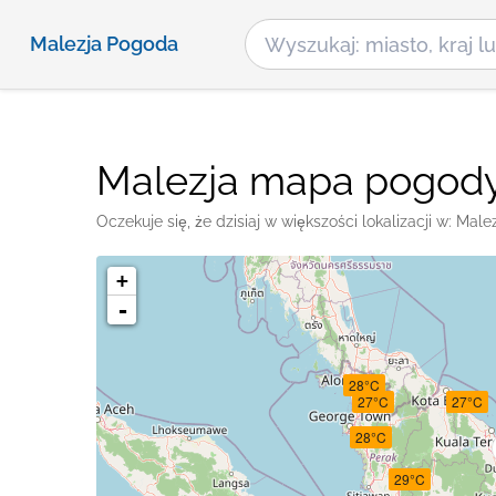
Malezja Pogoda
Malezja mapa pogod
Oczekuje się, że dzisiaj w większości lokalizacji w: Ma
+
-
28°C
27°C
27°C
28°C
29°C