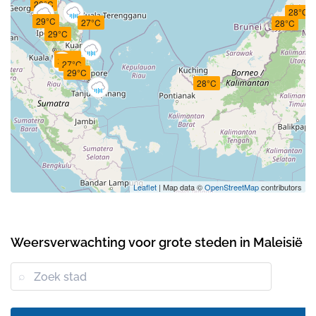
28°C
28°C
29°C
27°C
28°C
29°C
29°C
28°C
27°C
29°C
28°C
Leaflet
| Map data ©
OpenStreetMap
contributors
Weersverwachting voor grote steden in Maleisië