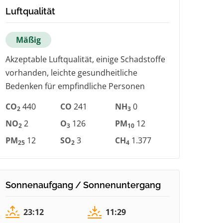
Luftqualität
Mäßig
Akzeptable Luftqualität, einige Schadstoffe
vorhanden, leichte gesundheitliche
Bedenken für empfindliche Personen
CO
440
CO
241
NH
0
2
3
NO
2
O
126
PM
12
2
3
10
PM
12
SO
3
CH
1.377
25
2
4
Sonnenaufgang / Sonnenuntergang
23:12
11:29