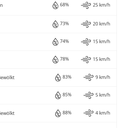
68%
25 km/h
en
73%
20 km/h
74%
15 km/h
78%
15 km/h
83%
9 km/h
Bewölkt
85%
5 km/h
88%
4 km/h
Bewölkt