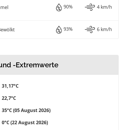
90%
4 km/h
mmel
93%
6 km/h
Bewölkt
 und -Extremwerte
31,17°C
22,7°C
35°C (05 August 2026)
0°C (22 August 2026)