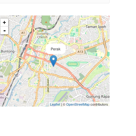
+
-
Perak
Leaflet
| ©
OpenStreetMap
contributors