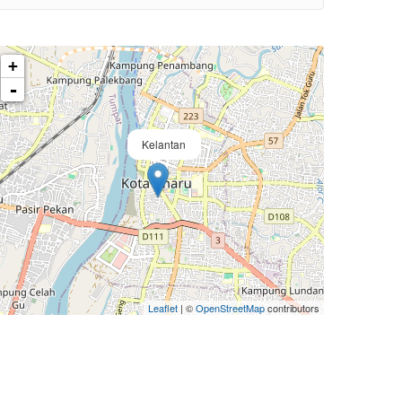
+
-
Kelantan
Leaflet
| ©
OpenStreetMap
contributors