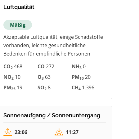
Luftqualität
Mäßig
Akzeptable Luftqualität, einige Schadstoffe
vorhanden, leichte gesundheitliche
Bedenken für empfindliche Personen
CO
468
CO
272
NH
0
2
3
NO
10
O
63
PM
20
2
3
10
PM
19
SO
8
CH
1.396
25
2
4
Sonnenaufgang / Sonnenuntergang
23:06
11:27