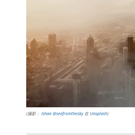
(攝影：
Ishan @seefromthesky
在
Unsplash
)