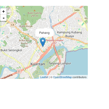
+
-
Pahang
Leaflet
| ©
OpenStreetMap
contributors