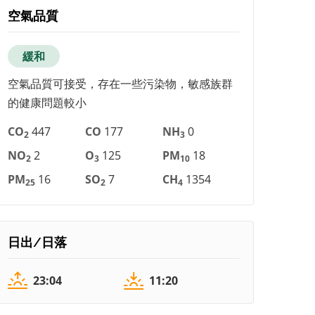
空氣品質
緩和
空氣品質可接受，存在一些污染物，敏感族群
的健康問題較小
CO
447
CO
177
NH
0
2
3
NO
2
O
125
PM
18
2
3
10
PM
16
SO
7
CH
1354
25
2
4
日出/日落
23:04
11:20