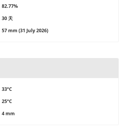
82.77%
30 天
57 mm (31 July 2026)
33°C
25°C
4 mm