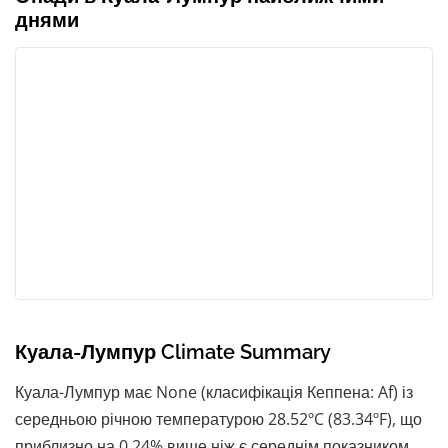
днями
Куала-Лумпур Climate Summary
Куала-Лумпур має None (класифікація Кеппена: Af) із
середньою річною температурою 28.52ºC (83.34ºF), що
приблизно на 0.24% вище ніж є середнім показником