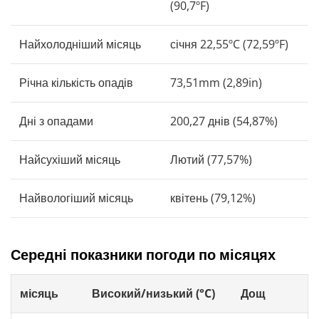
(90,7ºF)
Найхолодніший місяць
січня 22,55ºC (72,59ºF)
Річна кількість опадів
73,51mm (2,89in)
Дні з опадами
200,27 днів (54,87%)
Найсухіший місяць
Лютий (77,57%)
Найвологіший місяць
квітень (79,12%)
Середні показники погоди по місяцях
місяць
Високий/низький (°C)
Дощ