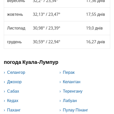
вересень
32,2° / 23,34°
17,36 днів
жовтень
32,13° / 23,47°
17,55 днів
Листопад
30,98° / 23,39°
19,0 днів
грудень
30,59° / 22,94°
16,27 днів
погода Куала-Лумпур
Селангор
Перак
Джохор
Келантан
Сабах
Теренгану
Кедах
Лабуан
Паханг
Пулау Пінанг