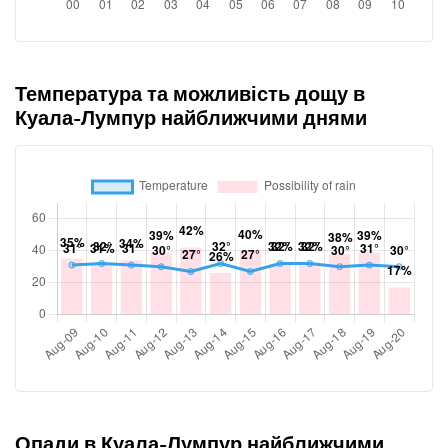
Температура та можливість дощу в
Куала-Лумпур найближчими днями
Опади в Куала-Лумпур найближчими