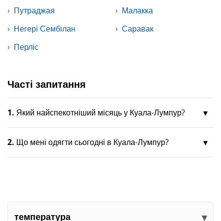
Путраджая
Малакка
Негері Сембілан
Саравак
Перліс
Часті запитання
1.
Який найспекотніший місяць у Куала-Лумпур?
2.
Що мені одягти сьогодні в Куала-Лумпур?
температура