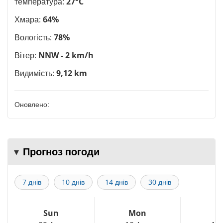
температура:
27°C
Хмара:
64%
Вологість:
78%
Вітер:
NNW - 2 km/h
Видимість:
9,12 km
Оновлено:
Прогноз погоди
7 днів
10 днів
14 днів
30 днів
Sun
Mon
T