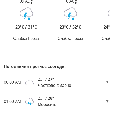
09 Aug
10 Aug
11
23°C / 31°C
23°C / 32°C
24°C 
Слабка Гроза
Слабка Гроза
Слабк
Погодинний прогноз сьогодні:
23° /
27°
00:00 AM
Частково Хмарно
23° /
28°
01:00 AM
Моросить