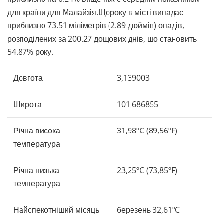
для країни для Малайзія.Щороку в місті випадає
приблизно 73.51 міліметрів (2.89 дюймів) опадів,
розподілених за 200.27 дощових днів, що становить
54.87% року.
Довгота
3,139003
Широта
101,686855
Річна висока
31,98ºC (89,56ºF)
температура
Річна низька
23,25ºC (73,85ºF)
температура
Найспекотніший місяць
березень 32,61ºC