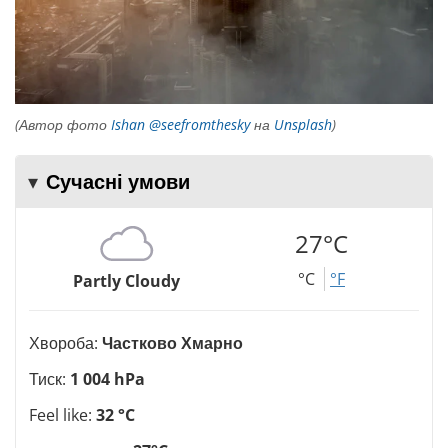
(Автор фото
Ishan @seefromthesky
на
Unsplash
)
Сучасні умови
27°C
°C
°F
Partly Cloudy
Хвороба:
Частково Хмарно
Тиск:
1 004 hPa
Feel like:
32 °C