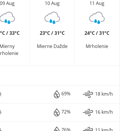
09 Aug
10 Aug
11 Aug
°C / 33°C
23°C / 31°C
24°C / 31°C
Mierny
Mierne Dažde
Mrholenie
rholenie
69%
18 km/h
é
72%
16 km/h
é
76%
11 km/h
é