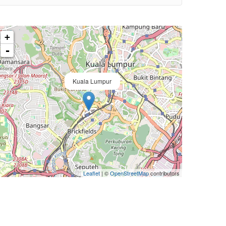
+
-
Kuala Lumpur
Leaflet
| ©
OpenStreetMap
contributors