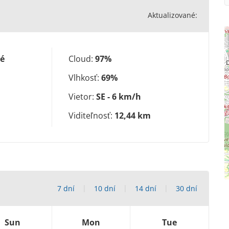
Aktualizované:
é
Cloud:
97%
Vlhkosť:
69%
Vietor:
SE - 6 km/h
Viditeľnosť:
12,44 km
7 dní
10 dní
14 dní
30 dní
Sun
Mon
Tue