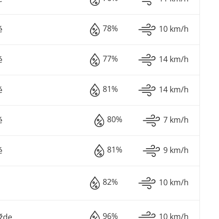
78%
10 km/h
é
77%
14 km/h
é
81%
14 km/h
é
80%
7 km/h
é
81%
9 km/h
é
82%
10 km/h
96%
10 km/h
žde