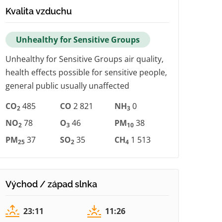
Kvalita vzduchu
Unhealthy for Sensitive Groups
Unhealthy for Sensitive Groups air quality,
health effects possible for sensitive people,
general public usually unaffected
CO
485
CO
2 821
NH
0
2
3
NO
78
O
46
PM
38
2
3
10
PM
37
SO
35
CH
1 513
25
2
4
Východ / západ slnka
23:11
11:26