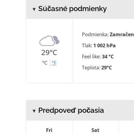
Súčasné podmienky
Podmienka:
Zamračen
Tlak:
1 002 hPa
29°C
Feel like:
34 °C
°C
°F
Teplota:
29°C
Predpoveď počasia
Fri
Sat