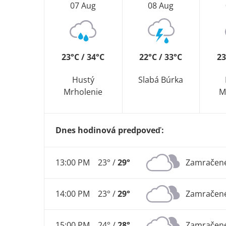
07 Aug
08 Aug
23°C / 34°C
22°C / 33°C
23
Hustý
Slabá Búrka
Mrholenie
M
Dnes hodinová predpoveď:
13:00 PM
23° /
29°
Zamračen
14:00 PM
23° /
29°
Zamračen
15:00 PM
24° /
28°
Zamračen