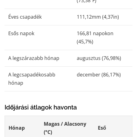
(73,38ºF)
Éves csapadék
111,12mm (4,37in)
Esős ​​napok
166,81 napokon
(45,7%)
A legszárazabb hónap
augusztus (76,98%)
A legcsapadékosabb
december (86,17%)
hónap
Időjárási átlagok havonta
Magas / Alacsony
Hónap
Eső
(°C)