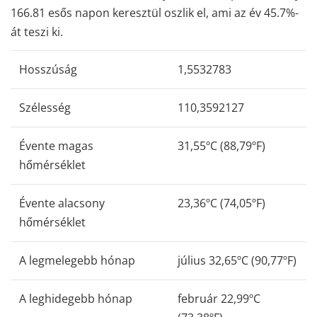
166.81 esős napon keresztül oszlik el, ami az év 45.7%-
át teszi ki.
Hosszúság
1,5532783
Szélesség
110,3592127
Évente magas
31,55ºC (88,79ºF)
hőmérséklet
Évente alacsony
23,36ºC (74,05ºF)
hőmérséklet
A legmelegebb hónap
július 32,65ºC (90,77ºF)
A leghidegebb hónap
február 22,99ºC