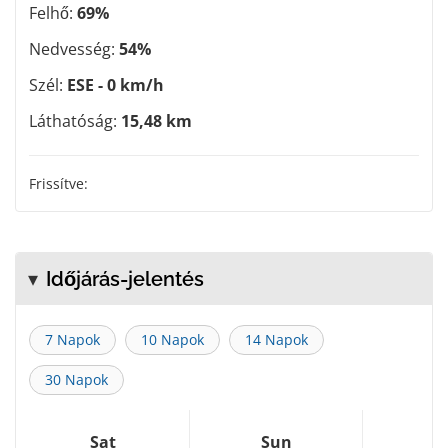
Felhő:
69%
Nedvesség:
54%
Szél:
ESE - 0 km/h
Láthatóság:
15,48 km
Frissítve:
Időjárás-jelentés
7 Napok
10 Napok
14 Napok
30 Napok
Sat
Sun
M