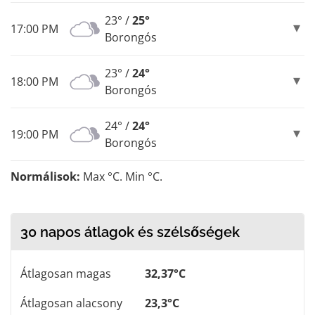
23° /
25°
17:00 PM
Borongós
23° /
24°
18:00 PM
Borongós
24° /
24°
19:00 PM
Borongós
Normálisok:
Max °C. Min °C.
30 napos átlagok és szélsőségek
Átlagosan magas
32,37°C
Átlagosan alacsony
23,3°C