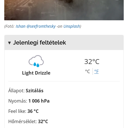
(Fotó:
Ishan @seefromthesky
-on
Unsplash
)
Jelenlegi feltételek
32°C
°C
°F
Light Drizzle
Állapot:
Szitálás
Nyomás:
1 006 hPa
Feel like:
36 °C
Hőmérséklet:
32°C