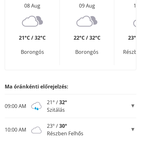
08 Aug
09 Aug
10
21°C / 32°C
22°C / 32°C
23°C 
Borongós
Borongós
Részbe
Ma óránkénti előrejelzés:
21° /
32°
09:00 AM
Szitálás
23° /
30°
10:00 AM
Részben Felhős