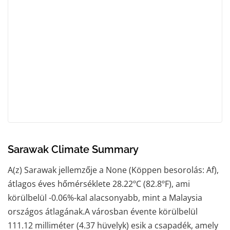
Sarawak Climate Summary
A(z) Sarawak jellemzője a None (Köppen besorolás: Af),
átlagos éves hőmérséklete 28.22ºC (82.8ºF), ami
körülbelül -0.06%-kal alacsonyabb, mint a Malaysia
országos átlagának.A városban évente körülbelül
111.12 milliméter (4.37 hüvelyk) esik a csapadék, amely