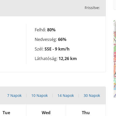
Frissítve:
Felhő:
80%
Nedvesség:
66%
Szél:
SSE - 9 km/h
Láthatóság:
12,26 km
7 Napok
10 Napok
14 Napok
30 Napok
Tue
Wed
Thu