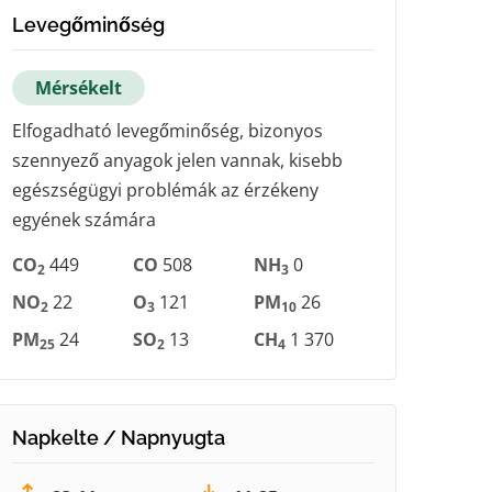
Levegőminőség
Mérsékelt
Elfogadható levegőminőség, bizonyos
szennyező anyagok jelen vannak, kisebb
egészségügyi problémák az érzékeny
egyének számára
CO
449
CO
508
NH
0
2
3
NO
22
O
121
PM
26
2
3
10
PM
24
SO
13
CH
1 370
25
2
4
Napkelte / Napnyugta