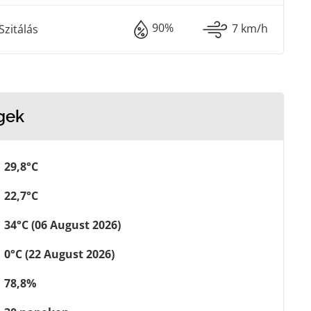
90%
7 km/h
Szitálás
gek
29,8°C
22,7°C
34°C (06 August 2026)
0°C (22 August 2026)
78,8%