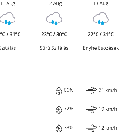
11 Aug
12 Aug
13 Aug
°C / 31°C
23°C / 30°C
22°C / 31°C
Szitálás
Sűrű Szitálás
Enyhe Esőzések
66%
21 km/h
72%
19 km/h
78%
12 km/h