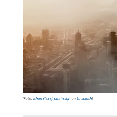
(Fotó:
Ishan @seefromthesky
-on
Unsplash
)