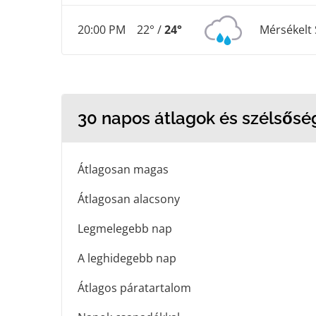
20:00 PM
22° /
24°
Mérsékelt 
30 napos átlagok és szélsősé
Átlagosan magas
Átlagosan alacsony
Legmelegebb nap
A leghidegebb nap
Átlagos páratartalom