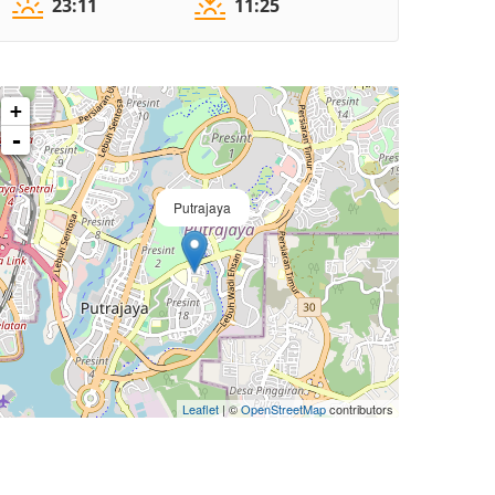
23:11
11:25
+
-
Putrajaya
Leaflet
| ©
OpenStreetMap
contributors