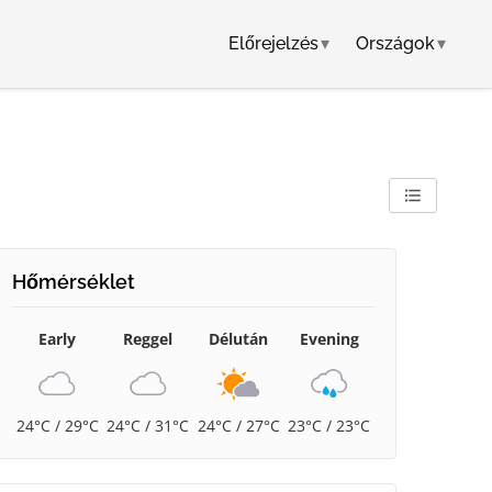
Előrejelzés
▾
Országok
▾
Hőmérséklet
Early
Reggel
Délután
Evening
24°C / 29°C
24°C / 31°C
24°C / 27°C
23°C / 23°C