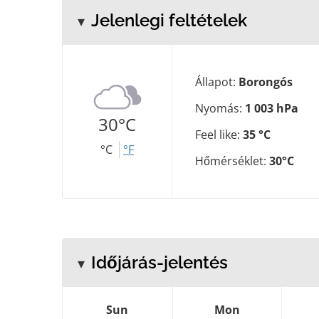
Jelenlegi feltételek
Állapot:
Borongós
Nyomás:
1 003 hPa
30°C
Feel like:
35 °C
°C
°F
Hőmérséklet:
30°C
Időjárás-jelentés
Sun
Mon