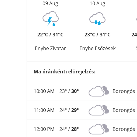
09 Aug
10 Aug
22°C / 31°C
23°C / 31°C
24
Enyhe Zivatar
Enyhe Esőzések
Ma óránkénti előrejelzés:
10:00 AM
23° /
30°
Borongós
11:00 AM
24° /
29°
Borongós
12:00 PM
24° /
28°
Borongós