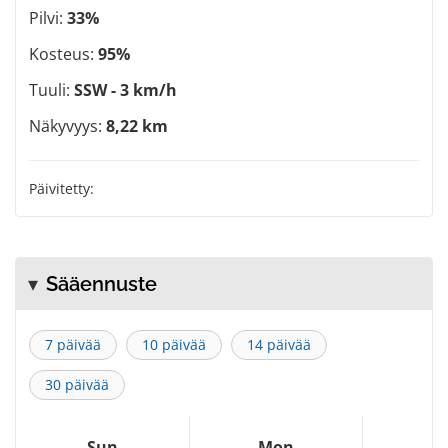
Pilvi:
33%
Kosteus:
95%
Tuuli:
SSW - 3 km/h
Näkyvyys:
8,22 km
Päivitetty:
Sääennuste
7 päivää
10 päivää
14 päivää
30 päivää
Sun
Mon
T