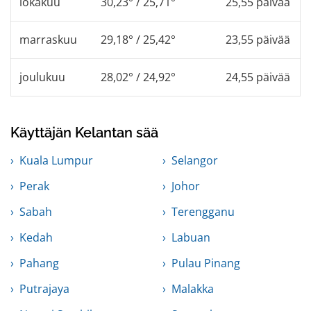
lokakuu
30,23° / 25,71°
25,55 päivää
marraskuu
29,18° / 25,42°
23,55 päivää
joulukuu
28,02° / 24,92°
24,55 päivää
Käyttäjän Kelantan sää
Kuala Lumpur
Selangor
Perak
Johor
Sabah
Terengganu
Kedah
Labuan
Pahang
Pulau Pinang
Putrajaya
Malakka