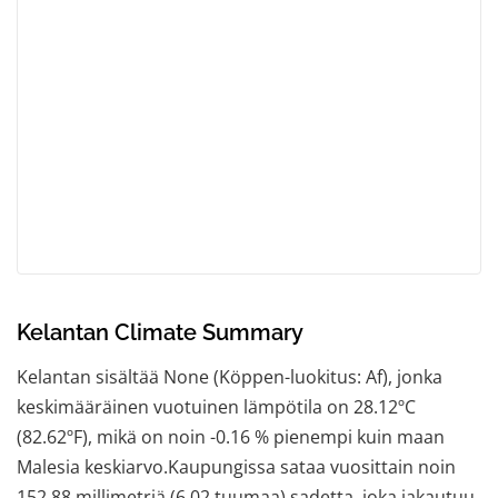
Kelantan Climate Summary
Kelantan sisältää None (Köppen-luokitus: Af), jonka
keskimääräinen vuotuinen lämpötila on 28.12ºC
(82.62ºF), mikä on noin -0.16 % pienempi kuin maan
Malesia keskiarvo.Kaupungissa sataa vuosittain noin
152.88 millimetriä (6.02 tuumaa) sadetta, joka jakautuu