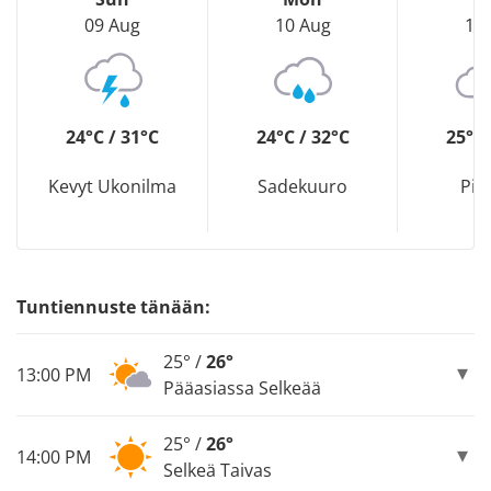
09 Aug
10 Aug
11
24°C / 31°C
24°C / 32°C
25°C 
Kevyt Ukonilma
Sadekuuro
Pil
Tuntiennuste tänään:
25° /
26°
13:00 PM
Pääasiassa Selkeää
25° /
26°
14:00 PM
Selkeä Taivas