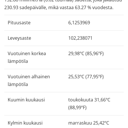
230.93 sadepäivälle, mikä vastaa 63.27 % vuodesta.
Pituusaste
6,1253969
Leveysaste
102,238071
Vuotuinen korkea
29,98ºC (85,96ºF)
lämpötila
Vuotuinen alhainen
25,53ºC (77,95ºF)
lämpötila
Kuumin kuukausi
toukokuuta 31,66ºC
(88,99ºF)
Kylmin kuukausi
marraskuu 25,42ºC