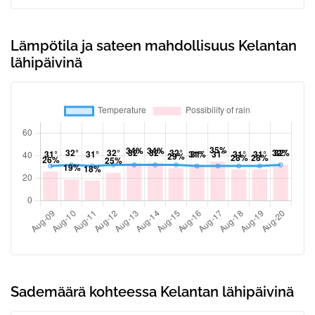
Lämpötila ja sateen mahdollisuus Kelantan
lähipäivinä
Sademäärä kohteessa Kelantan lähipäivinä