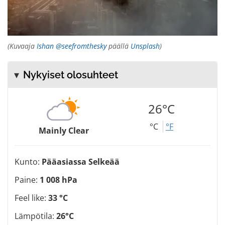
(Kuvaaja
Ishan @seefromthesky
päällä
Unsplash
)
Nykyiset olosuhteet
26°C
°C
°F
Mainly Clear
Kunto:
Pääasiassa Selkeää
Paine:
1 008 hPa
Feel like:
33 °C
Lämpötila:
26°C