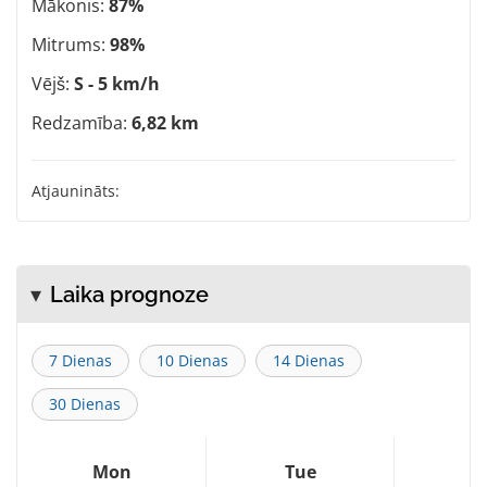
Mākonis:
87%
Mitrums:
98%
Vējš:
S - 5 km/h
Redzamība:
6,82 km
Atjaunināts:
Laika prognoze
7 Dienas
10 Dienas
14 Dienas
30 Dienas
Mon
Tue
W