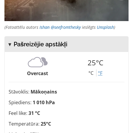
(Fotoattēlu autors
Ishan @seefromthesky
ieslēgts
Unsplash
)
Pašreizējie apstākļi
25°C
°C
°F
Overcast
Stāvoklis:
Mākoņains
Spiediens:
1 010 hPa
Feel like:
31 °C
Temperatūra:
25°C