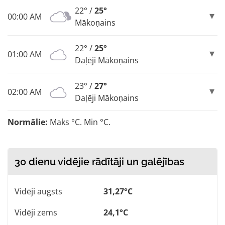
22° /
25°
00:00 AM
Mākoņains
22° /
25°
01:00 AM
Daļēji Mākoņains
23° /
27°
02:00 AM
Daļēji Mākoņains
Normālie:
Maks °C. Min °C.
30 dienu vidējie rādītāji un galējības
Vidēji augsts
31,27°C
Vidēji zems
24,1°C