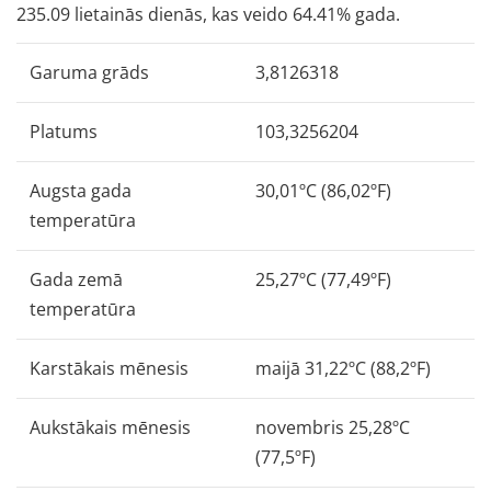
235.09 lietainās dienās, kas veido 64.41% gada.
Garuma grāds
3,8126318
Platums
103,3256204
Augsta gada
30,01ºC (86,02ºF)
temperatūra
Gada zemā
25,27ºC (77,49ºF)
temperatūra
Karstākais mēnesis
maijā 31,22ºC (88,2ºF)
Aukstākais mēnesis
novembris 25,28ºC
(77,5ºF)