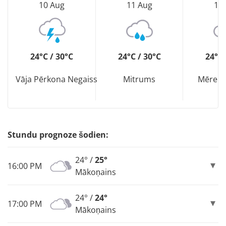
10 Aug
11 Aug
12
24°C / 30°C
24°C / 30°C
24°C 
Vāja Pērkona Negaiss
Mitrums
Mērena
Stundu prognoze šodien:
24° /
25°
16:00 PM
Mākoņains
24° /
24°
17:00 PM
Mākoņains