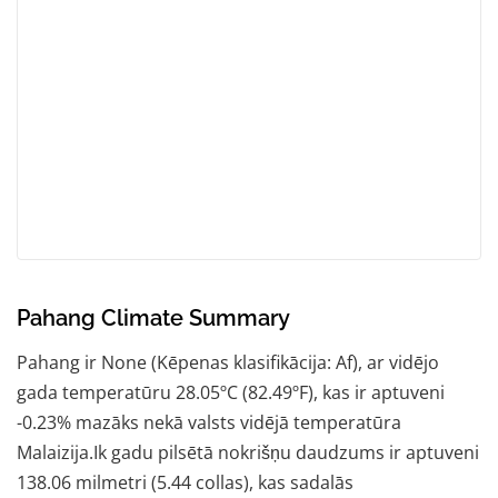
Pahang Climate Summary
Pahang ir None (Kēpenas klasifikācija: Af), ar vidējo
gada temperatūru 28.05ºC (82.49ºF), kas ir aptuveni
-0.23% mazāks nekā valsts vidējā temperatūra
Malaizija.Ik gadu pilsētā nokrišņu daudzums ir aptuveni
138.06 milmetri (5.44 collas), kas sadalās