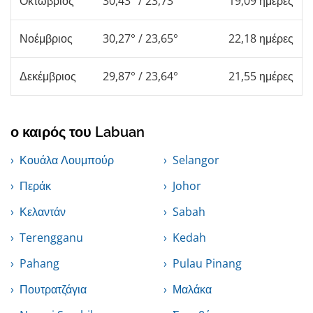
Οκτώβριος
30,43° / 23,73°
19,09 ημέρες
Νοέμβριος
30,27° / 23,65°
22,18 ημέρες
Δεκέμβριος
29,87° / 23,64°
21,55 ημέρες
ο καιρός του Labuan
Κουάλα Λουμπούρ
Selangor
Περάκ
Johor
Κελαντάν
Sabah
Terengganu
Kedah
Pahang
Pulau Pinang
Πουτρατζάγια
Μαλάκα