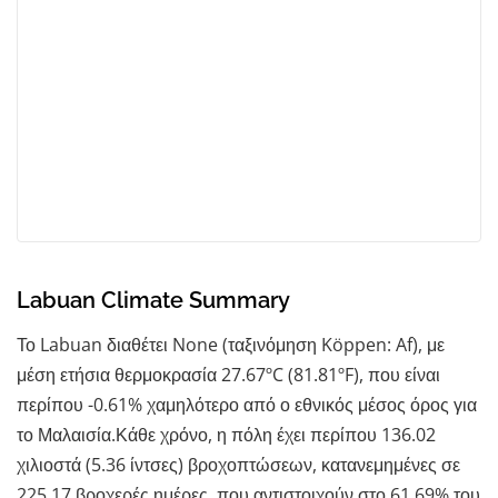
Labuan Climate Summary
Το Labuan διαθέτει None (ταξινόμηση Köppen: Af), με
μέση ετήσια θερμοκρασία 27.67ºC (81.81ºF), που είναι
περίπου -0.61% χαμηλότερο από ο εθνικός μέσος όρος για
το Μαλαισία.Κάθε χρόνο, η πόλη έχει περίπου 136.02
χιλιοστά (5.36 ίντσες) βροχοπτώσεων, κατανεμημένες σε
225.17 βροχερές ημέρες, που αντιστοιχούν στο 61.69% του